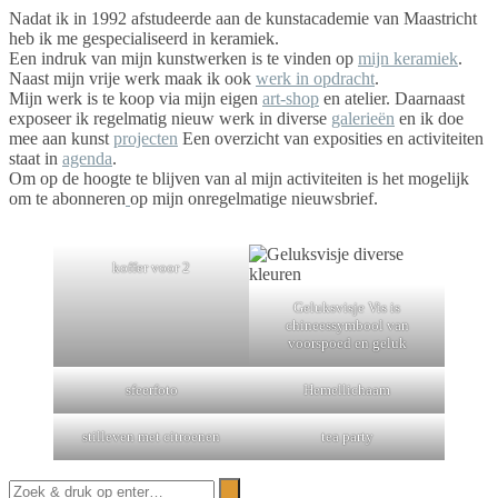
Nadat ik in 1992 afstudeerde aan de kunstacademie van Maastricht
heb ik me gespecialiseerd in keramiek.
Een indruk van mijn kunstwerken is te vinden op
mijn keramiek
.
Naast mijn vrije werk maak ik ook
werk in opdracht
.
Mijn werk is te koop via mijn eigen
art-shop
en atelier. Daarnaast
exposeer ik regelmatig nieuw werk in diverse
galerieën
en ik doe
mee aan kunst
projecten
Een overzicht van exposities en activiteiten
staat in
agenda
.
Om op de hoogte te blijven van al mijn activiteiten is het mogelijk
om te abonneren
op mijn onregelmatige nieuwsbrief.
koffer voor 2
Geluksvisje Vis is
chineessymbool van
voorspoed en geluk
sfeerfoto
Hemellichaam
stilleven met citroenen
tea party