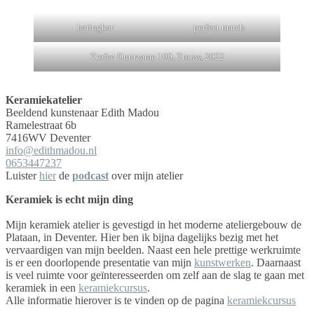
haringkar
perfect match
Trofee Duurzame 100, Trouw, 2022
Keramiekatelier
Beeldend kunstenaar Edith Madou
Ramelestraat 6b
7416WV Deventer
info@edithmadou.nl
0653447237
Luister
hier
de
podcast
over mijn atelier
Keramiek is echt mijn ding
Mijn keramiek atelier is gevestigd in het moderne ateliergebouw de
Plataan, in Deventer. Hier ben ik bijna dagelijks bezig met het
vervaardigen van mijn beelden. Naast een hele prettige werkruimte
is er een doorlopende presentatie van mijn
kunstwerken
. Daarnaast
is veel ruimte voor geïnteresseerden om zelf aan de slag te gaan met
keramiek in een
keramiekcursus
.
Alle informatie hierover is te vinden op de pagina
keramiekcursus