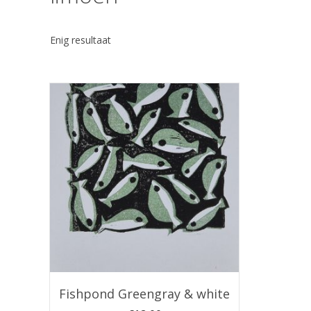
Enig resultaat
Fishpond Greengray & white