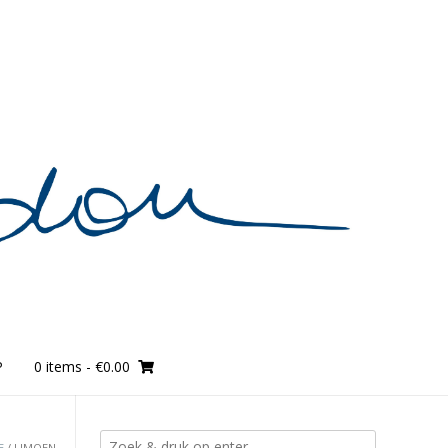
P
0 items
- €0.00
E
/ LIMOEN