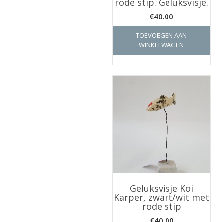
rode stip. Geluksvisje.
€
40.00
TOEVOEGEN AAN
WINKELWAGEN
Geluksvisje Koi
Karper, zwart/wit met
rode stip
€
40.00