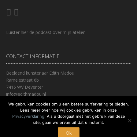
Luister
hier
de podcast over mijn atelier
CONTACT INFORMATIE
Beeldend kunstenaar Edith Madou
Ramelestraat 6b
7416 WV Deventer
info@edithmadou.nl
0653447237
We gebruiken cookies om u een betere surfervaring te bieden.
Lees meer over hoe wij cookies gebruiken in onze
Privacyverklaring
. Als u doorgaat met het gebruik van deze
site, gaan we ervan uit dat u instemt.
Thema:
Nikkon
door Kaira
Deventer, Nederland
Ok