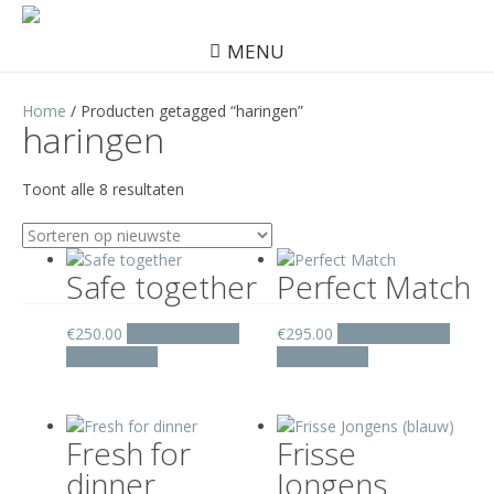
MENU
Home
/ Producten getagged “haringen”
haringen
Gesorteerd
Toont alle 8 resultaten
op
nieuwste
Safe together
Perfect Match
€
250.00
Toevoegen aan
€
295.00
Toevoegen aan
winkelwagen
winkelwagen
Fresh for
Frisse
dinner
Jongens