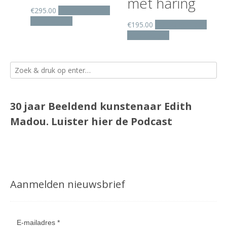
met haring
€
295.00
Toevoegen aan
winkelwagen
€
195.00
Toevoegen aan
winkelwagen
30 jaar Beeldend kunstenaar Edith
Madou.
Luister
hier
de Podcast
Aanmelden nieuwsbrief