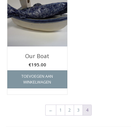
Our Boat
€
195.00
TOEVOEGEN AAN
WINKELWAGEN
←
1
2
3
4