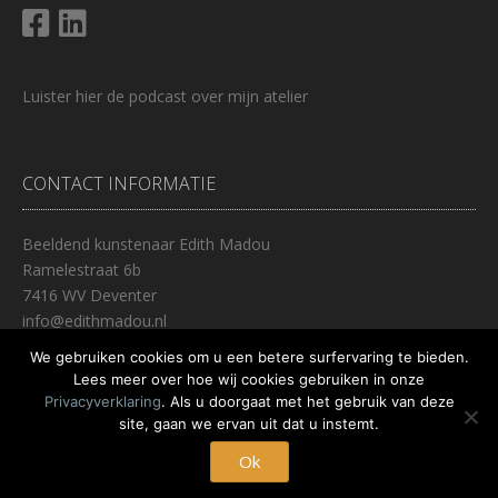
Luister
hier
de podcast over mijn atelier
CONTACT INFORMATIE
Beeldend kunstenaar Edith Madou
Ramelestraat 6b
7416 WV Deventer
info@edithmadou.nl
0653447237
We gebruiken cookies om u een betere surfervaring te bieden.
Lees meer over hoe wij cookies gebruiken in onze
Privacyverklaring
. Als u doorgaat met het gebruik van deze
site, gaan we ervan uit dat u instemt.
Thema:
Nikkon
door Kaira
Deventer, Nederland
Ok
CONTACT
PRIVACY VERKLARING