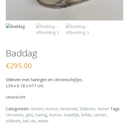
Baddag
€
295.00
Stilleven met haringen en citroenschijfjes.
L34 x b 18 x h17 cm.
Uitverkocht
Categorieën:
citroen
,
humor
,
keramiek
,
Stilleven
,
Vissen
Tags:
citroenen
,
glas
,
haring
,
humor
,
huwelijk
,
liefde
,
samen
,
stilleven
,
tiel
,
vis
,
water