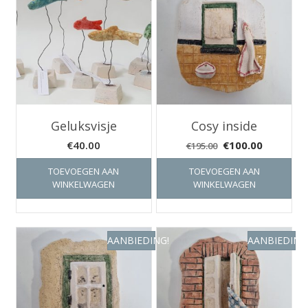
Geluksvisje
Cosy inside
Oorspronkelijke
Huidige
€
40.00
€
100.00
€
195.00
prijs
prijs
TOEVOEGEN AAN
TOEVOEGEN AAN
was:
is:
WINKELWAGEN
WINKELWAGEN
€195.00.
€100.00.
AANBIEDING!
AANBIEDING