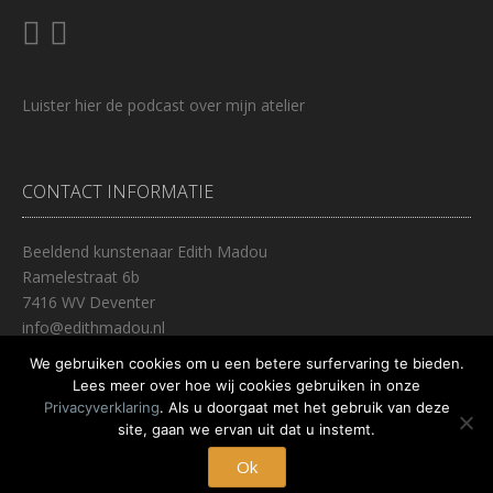
Luister
hier
de podcast over mijn atelier
CONTACT INFORMATIE
Beeldend kunstenaar Edith Madou
Ramelestraat 6b
7416 WV Deventer
info@edithmadou.nl
0653447237
We gebruiken cookies om u een betere surfervaring te bieden.
Lees meer over hoe wij cookies gebruiken in onze
Privacyverklaring
. Als u doorgaat met het gebruik van deze
site, gaan we ervan uit dat u instemt.
Thema:
Nikkon
door Kaira
Deventer, Nederland
Ok
CONTACT
PRIVACY VERKLARING