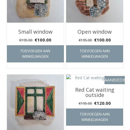
Small window
Open window
Oorspronkelijke
Huidige
Oorspronkelijke
Huidige
€
100.00
€
100.00
€
195.00
€
195.00
prijs
prijs
prijs
prijs
TOEVOEGEN AAN
TOEVOEGEN AAN
was:
is:
was:
is:
WINKELWAGEN
WINKELWAGEN
€195.00.
€100.00.
€195.00.
€100.00.
AANBIEDING
Red Cat waiting
outside
Oorspronkelijke
Huidige
€
120.00
€
195.00
prijs
prijs
TOEVOEGEN AAN
was:
is:
WINKELWAGEN
€195.00.
€120.00.