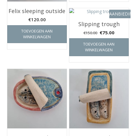
Felix sleeping outside
AANBIEDING
€
120.00
Slipping trough
TOEVOEGEN AAN
Oorspronkelijke
Huidige
€
75.00
€
150.00
WINKELWAGEN
prijs
prijs
TOEVOEGEN AAN
was:
is:
WINKELWAGEN
€150.00.
€75.00.