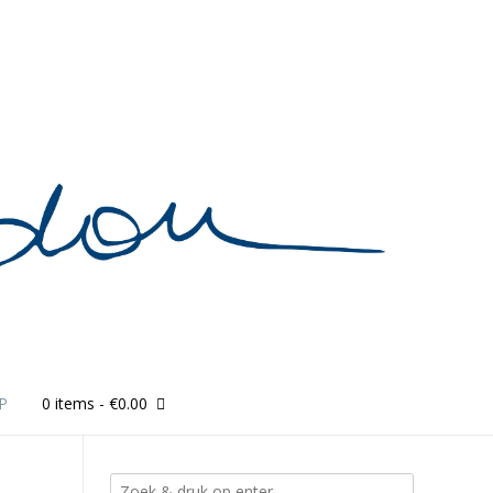
P
0 items
- €0.00