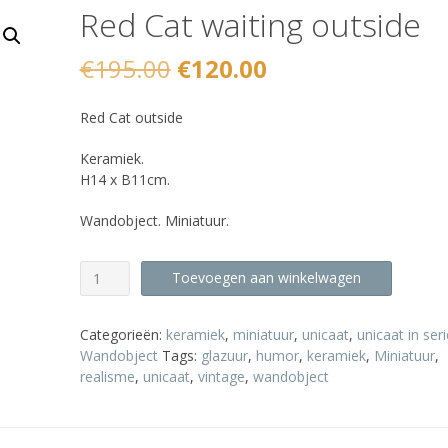
Red Cat waiting outside
Oorspronkelijke
Huidige
€
195.00
€
120.00
prijs
prijs
Red Cat outside
was:
is:
Keramiek.
€195.00.
€120.00.
H14 x B11cm.
Wandobject. Miniatuur.
Red
Toevoegen aan winkelwagen
Cat
waiting
outside
Categorieën:
keramiek
,
miniatuur
,
unicaat
,
unicaat in seri
aantal
Wandobject
Tags:
glazuur
,
humor
,
keramiek
,
Miniatuur
,
realisme
,
unicaat
,
vintage
,
wandobject