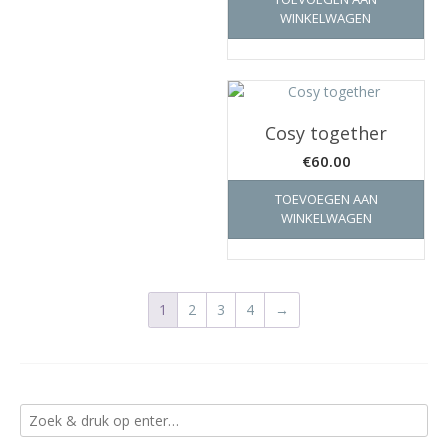
was:
is:
WINKELWAGEN
€295.00.
€195.00.
Cosy together
€
60.00
TOEVOEGEN AAN
WINKELWAGEN
1
2
3
4
→