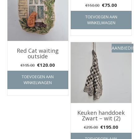
Oorspronkelijke
Huidige
€
75.00
€
150.00
prijs
prijs
TOEVOEGEN AAN
was:
is:
WINKELWAGEN
€150.00.
€75.00.
AANBIEDING
Red Cat waiting
outside
Oorspronkelijke
Huidige
€
120.00
€
195.00
prijs
prijs
TOEVOEGEN AAN
was:
is:
WINKELWAGEN
€195.00.
€120.00.
Keuken handdoek
Zwart – wit (2)
Oorspronkelijke
Huidige
€
195.00
€
295.00
prijs
prijs
TOEVOEGEN AAN