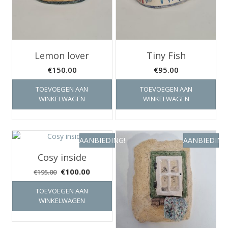
Lemon lover
Tiny Fish
€
150.00
€
95.00
TOEVOEGEN AAN
TOEVOEGEN AAN
WINKELWAGEN
WINKELWAGEN
AANBIEDING!
AANBIEDING
Cosy inside
Oorspronkelijke
Huidige
€
100.00
€
195.00
prijs
prijs
TOEVOEGEN AAN
was:
is:
WINKELWAGEN
€195.00.
€100.00.