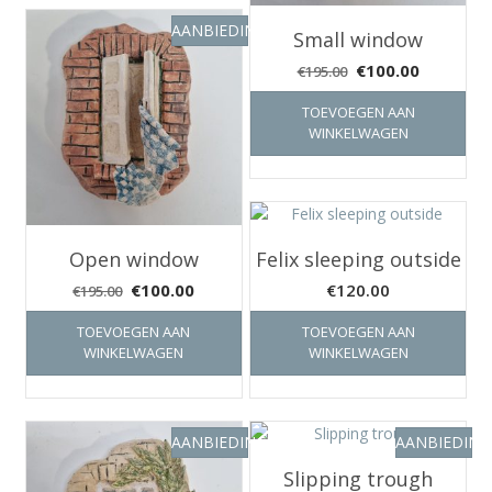
AANBIEDING!
Small window
Oorspronkelijke
Huidige
€
100.00
€
195.00
prijs
prijs
TOEVOEGEN AAN
was:
is:
WINKELWAGEN
€195.00.
€100.00.
Open window
Felix sleeping outside
Oorspronkelijke
Huidige
€
100.00
€
120.00
€
195.00
prijs
prijs
TOEVOEGEN AAN
TOEVOEGEN AAN
was:
is:
WINKELWAGEN
WINKELWAGEN
€195.00.
€100.00.
AANBIEDING!
AANBIEDING
Slipping trough