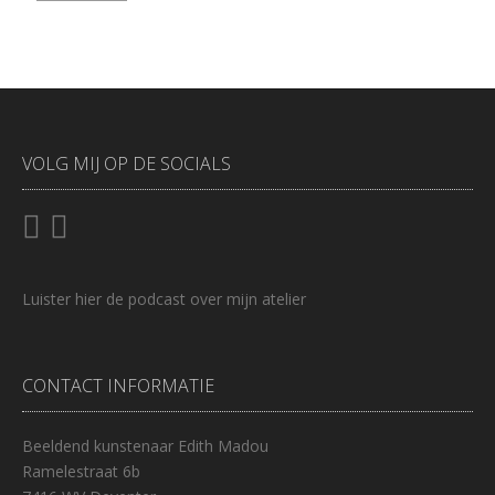
VOLG MIJ OP DE SOCIALS
Luister
hier
de podcast over mijn atelier
CONTACT INFORMATIE
Beeldend kunstenaar Edith Madou
Ramelestraat 6b