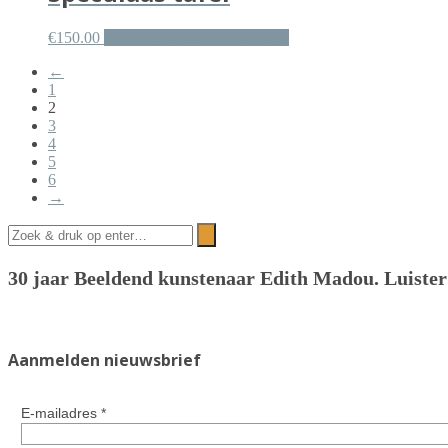
€
150.00
Toevoegen aan winkelwagen
←
1
2
3
4
5
6
→
30 jaar Beeldend kunstenaar Edith Madou.
Luiste
Aanmelden nieuwsbrief