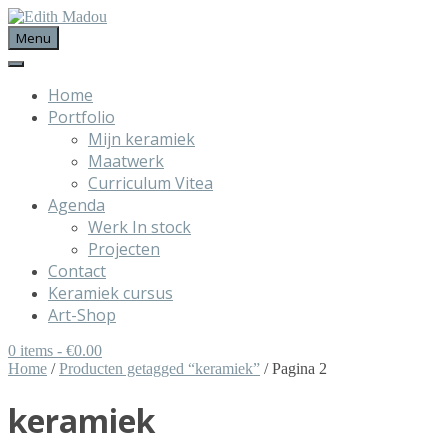
Menu
Home
Portfolio
Mijn keramiek
Maatwerk
Curriculum Vitea
Agenda
Werk In stock
Projecten
Contact
Keramiek cursus
Art-Shop
0 items
- €0.00
Home
/
Producten getagged “keramiek”
/ Pagina 2
keramiek