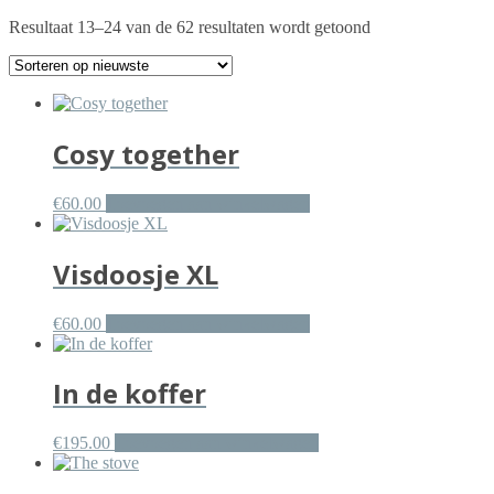
Gesorteerd
Resultaat 13–24 van de 62 resultaten wordt getoond
op
nieuwste
Cosy together
€
60.00
Toevoegen aan winkelwagen
Visdoosje XL
€
60.00
Toevoegen aan winkelwagen
In de koffer
€
195.00
Toevoegen aan winkelwagen