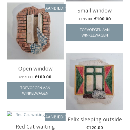
AANBIEDING!
Small window
Oorspronkelijke
Huidige
€
100.00
€
195.00
prijs
prijs
TOEVOEGEN AAN
was:
is:
WINKELWAGEN
€195.00.
€100.00.
Open window
Oorspronkelijke
Huidige
€
100.00
€
195.00
prijs
prijs
TOEVOEGEN AAN
was:
is:
WINKELWAGEN
€195.00.
€100.00.
AANBIEDING!
Felix sleeping outside
Red Cat waiting
€
120.00