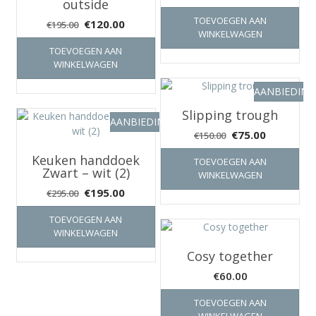
outside
TOEVOEGEN AAN
Oorspronkelijke
Huidige
€
120.00
€
195.00
WINKELWAGEN
prijs
prijs
TOEVOEGEN AAN
was:
is:
WINKELWAGEN
€195.00.
€120.00.
AANBIEDING
Slipping trough
AANBIEDING!
Oorspronkelijke
Huidige
€
75.00
€
150.00
prijs
prijs
Keuken handdoek
TOEVOEGEN AAN
was:
is:
Zwart – wit (2)
WINKELWAGEN
€150.00.
€75.00.
Oorspronkelijke
Huidige
€
195.00
€
295.00
prijs
prijs
TOEVOEGEN AAN
was:
is:
WINKELWAGEN
€295.00.
€195.00.
Cosy together
€
60.00
TOEVOEGEN AAN