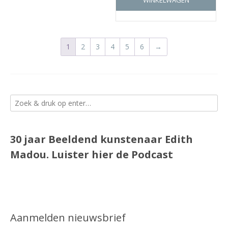
WINKELWAGEN
1
2
3
4
5
6
→
30 jaar Beeldend kunstenaar Edith
Madou.
Luister
hier
de Podcast
Aanmelden nieuwsbrief