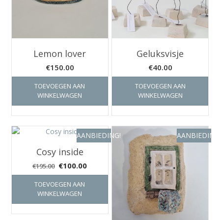
Lemon lover
Geluksvisje
€
150.00
€
40.00
TOEVOEGEN AAN
TOEVOEGEN AAN
WINKELWAGEN
WINKELWAGEN
AANBIEDING!
AANBIEDING
Cosy inside
Oorspronkelijke
Huidige
€
100.00
€
195.00
prijs
prijs
TOEVOEGEN AAN
was:
is:
WINKELWAGEN
€195.00.
€100.00.