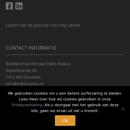
Luister
hier
de podcast over mijn atelier
CONTACT INFORMATIE
Beeldend kunstenaar Edith Madou
Ramelestraat 6b
7416 WV Deventer
info@edithmadou.nl
0653447237
We gebruiken cookies om u een betere surfervaring te bieden.
Lees meer over hoe wij cookies gebruiken in onze
Privacyverklaring
. Als u doorgaat met het gebruik van deze
site, gaan we ervan uit dat u instemt.
Thema:
Nikkon
door Kaira
Deventer, Nederland
Ok
CONTACT
PRIVACY VERKLARING