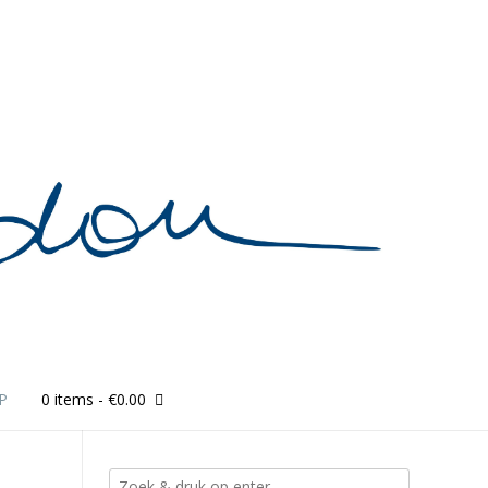
P
0 items
- €0.00