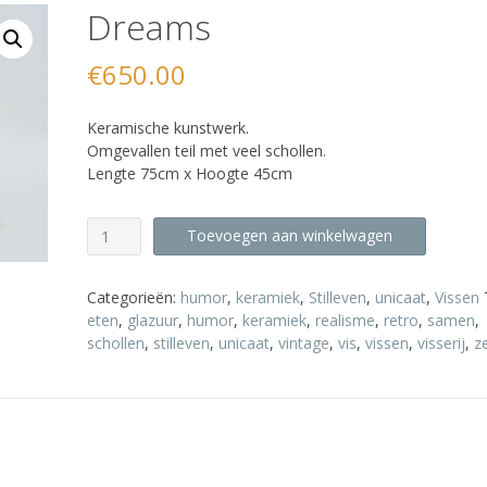
Dreams
€
650.00
Keramische kunstwerk.
Omgevallen teil met veel schollen.
Lengte 75cm x Hoogte 45cm
Dreams
Toevoegen aan winkelwagen
aantal
Categorieën:
humor
,
keramiek
,
Stilleven
,
unicaat
,
Vissen
eten
,
glazuur
,
humor
,
keramiek
,
realisme
,
retro
,
samen
,
schollen
,
stilleven
,
unicaat
,
vintage
,
vis
,
vissen
,
visserij
,
z