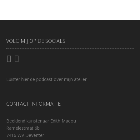
VOLG MIJ OP DE SOCIALS
Luister
hier
de podcast over mijn atelier
CONTACT INFORMATIE
Beeldend kunstenaar Edith Madou
Ramelestraat 6b
7416 WV Deventer