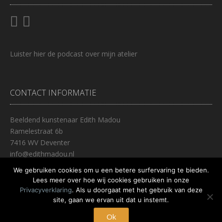
Luister
hier
de podcast over mijn atelier
CONTACT INFORMATIE
Beeldend kunstenaar Edith Madou
Ramelestraat 6b
7416 WV Deventer
info@edithmadou.nl
0653447237
We gebruiken cookies om u een betere surfervaring te bieden.
Lees meer over hoe wij cookies gebruiken in onze
Privacyverklaring
. Als u doorgaat met het gebruik van deze
site, gaan we ervan uit dat u instemt.
Thema:
Nikkon
door Kaira
Deventer, Nederland
Ok